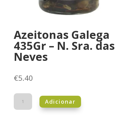
Azeitonas Galega
435Gr – N. Sra. das
Neves
€
5.40
Quantidade
Adicionar
de
Azeitonas
Galega
435Gr
-
N.
Sra.