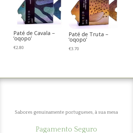
Paté de Cavala –
Paté de Truta –
‘oqopo’
‘oqopo’
€
2.80
€
3.70
Sabores genuinamente portugueses, à sua mesa
Pagamento Seguro