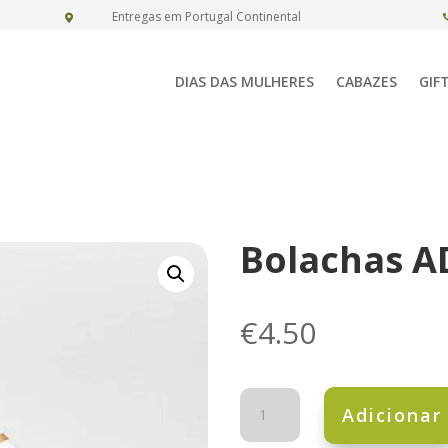
Entregas em Portugal Continental

DIAS DAS MULHERES
CABAZES
GIF
Bolachas A
€
4.50
Quantidade
Adicionar
de
Bolachas