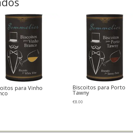
ados
Biscoitos para Porto
coitos para Vinho
Tawny
nco
€
8.00
0