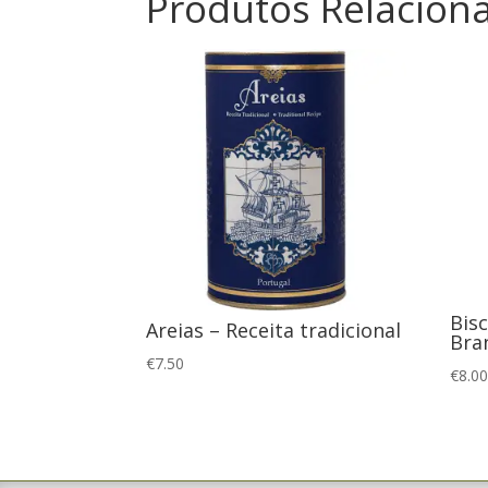
Produtos Relacion
Bis
Areias – Receita tradicional
Bra
€
7.50
€
8.0