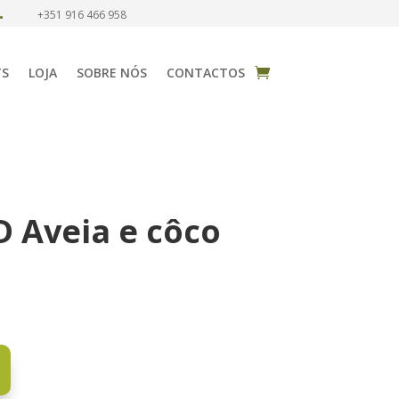
+351 916 466 958

TS
LOJA
SOBRE NÓS
CONTACTOS
D Aveia e côco