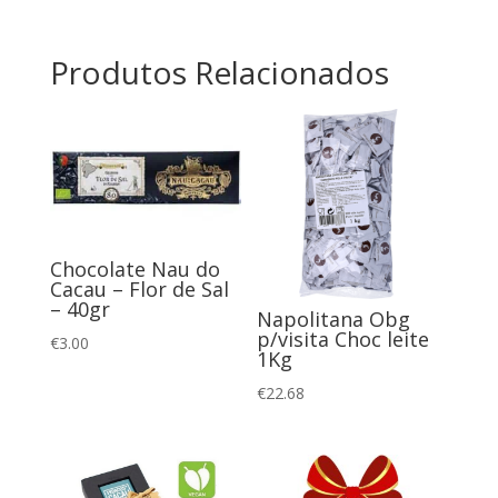
Especiarias
de
Natal
Produtos Relacionados
80
g
Chocolate Nau do
Cacau – Flor de Sal
– 40gr
Napolitana Obg
p/visita Choc leite
€
3.00
1Kg
€
22.68