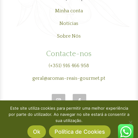
Minha conta
Notícias
Sobre Nós
Contacte-nos
(+351) 916 466 958
geral@aromas-reais-gourmet.pt
Este site utiliza cookies para permitir uma melhor experiência
por parte do utilizador. Ao navegar no site estará a consentir a
sua utilização.
Ok
Política de Cookies
Copyright 2026 Aromas Reais | Alojado em
1000megabytes.pt