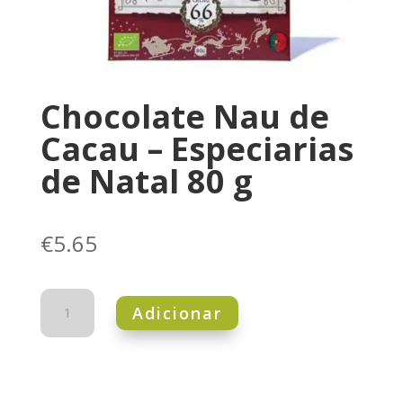
Chocolate Nau de
Cacau – Especiarias
de Natal 80 g
€
5.65
Quantidade
Adicionar
de
Chocolate
Nau
de
Cacau
-