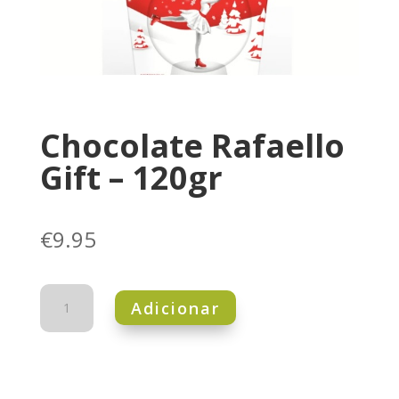
Chocolate Rafaello
Gift – 120gr
€
9.95
Quantidade
Adicionar
de
Chocolate
Rafaello
Gift
-
120gr