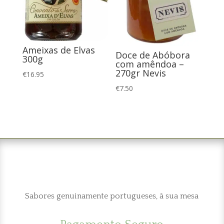
Ameixas de Elvas
Doce de Abóbora
300g
com amêndoa –
270gr Nevis
€
16.95
€
7.50
Sabores genuinamente portugueses, à sua mesa