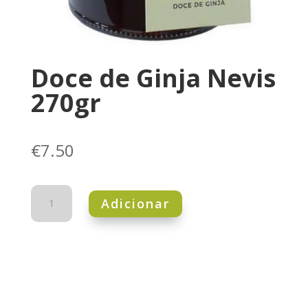
Doce de Ginja Nevis
270gr
€
7.50
Quantidade
Adicionar
de
Doce
de
Ginja
Nevis
270gr