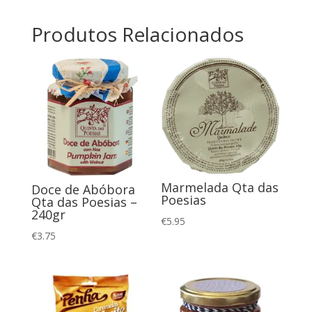
das
Poesias
Produtos Relacionados
240gr
Marmelada Qta das
Doce de Abóbora
Poesias
Qta das Poesias –
240gr
€
5.95
€
3.75