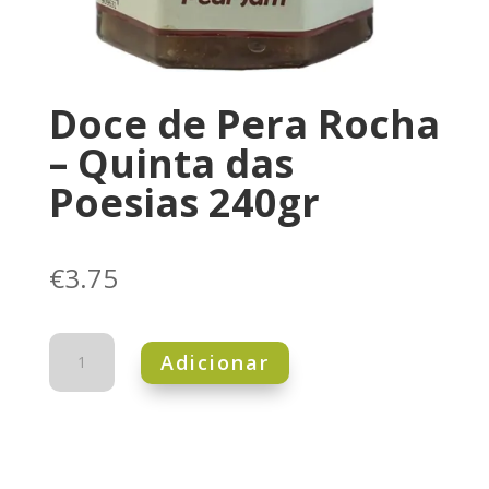
Doce de Pera Rocha
– Quinta das
Poesias 240gr
€
3.75
Quantidade
Adicionar
de
Doce
de
Pera
Rocha
-
Quinta