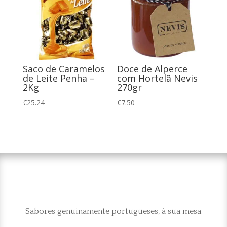
Saco de Caramelos
Doce de Alperce
de Leite Penha –
com Hortelã Nevis
2Kg
270gr
€
25.24
€
7.50
Sabores genuinamente portugueses, à sua mesa