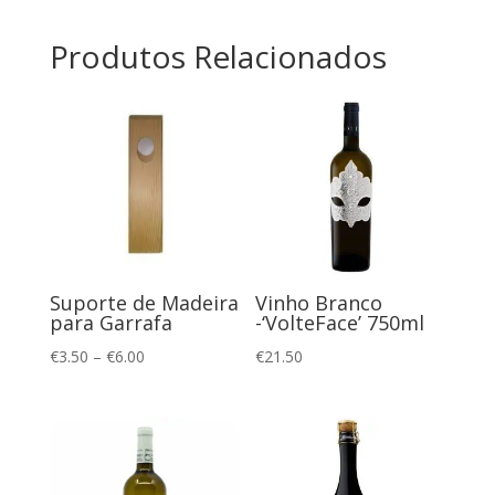
ml
Produtos Relacionados
Vinho Branco
Suporte de Madeira
-‘VolteFace’ 750ml
para Garrafa
Price
€
21.50
€
3.50
–
€
6.00
range:
€3.50
through
€6.00