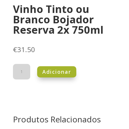
Vinho Tinto ou
Branco Bojador
Reserva 2x 750ml
€
31.50
Quantidade
Adicionar
de
Vinho
Tinto
ou
Branco
Bojador
Reserva
2x
750ml
Produtos Relacionados