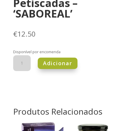
Petiscadas –
‘SABOREAL’
€
12.50
Disponível por encomenda
Quantidade
Adicionar
de
Pack
de
3
Petiscadas
-
'SABOREAL'
Produtos Relacionados