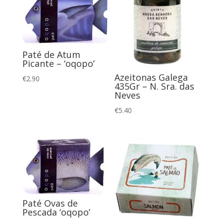
Paté de Atum
Picante – ‘oqopo’
Azeitonas Galega
€
2.90
435Gr – N. Sra. das
Neves
€
5.40
Paté Ovas de
Pescada ‘oqopo’